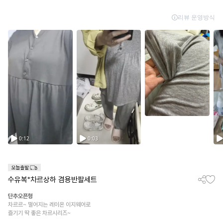
수유복*차르상하 겸용반팔세트
단추오픈형
차르르~ 떨어지는 레이온 이지웨어로
즐기기 딱 좋은 차르시리즈~