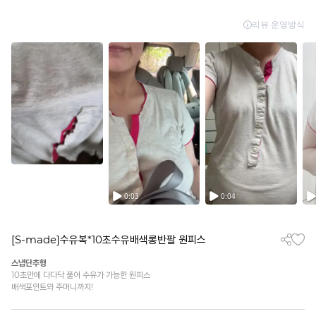
[S-made]수유복*10초수유배색롱반팔 원피스
스냅단추형
10초만에 다다닥 풀어 수유가 가능한 원피스
배색포인트와 주머니까지!