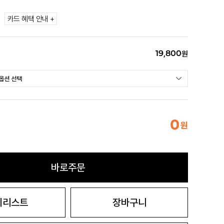
카드 혜택 안내 +
19,800
원
0
원
바로주문
시리스트
장바구니