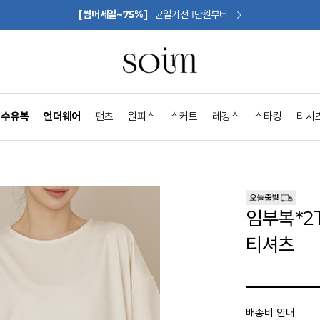
[썸머세일~75%]
균일가전 1만원부터
수유복
언더웨어
팬츠
원피스
스커트
레깅스
스타킹
티셔
임부복*2
티셔츠
배송비 안내