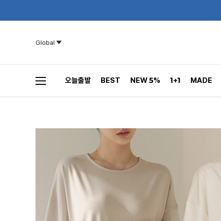
Global
오늘출발
BEST
NEW 5%
1+1
MADE