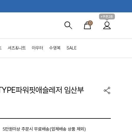
+쿠폰2종
0
츠
셔츠&니트
아우터
수영복
SALE
TYPE파워핏애슬레저 임산부
5만원이상 주문시 무료배송(업체배송 상품 제외)