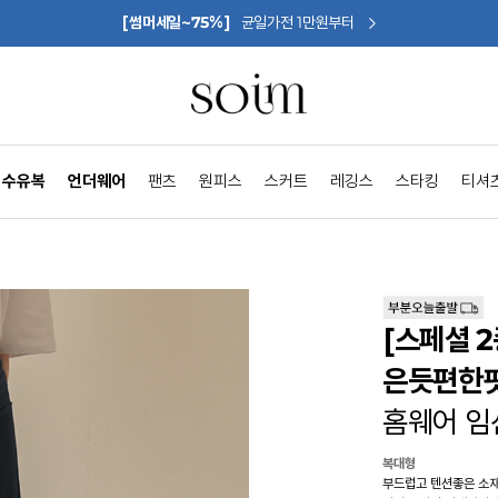
[썸머세일~75%]
균일가전 1만원부터
수유복
언더웨어
팬츠
원피스
스커트
레깅스
스타킹
티셔
[스페셜 
은듯편한핏
홈웨어 임
복대형
부드럽고 텐션좋은 소재