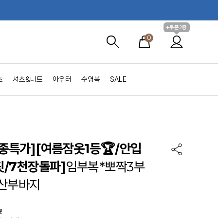
+쿠폰2종
0
츠
셔츠&니트
아우터
수영복
SALE
2종특가]
[여름잠옷1등🏆/안입
/7천장돌파]
임부복*뽀짝3부
산부바지
!