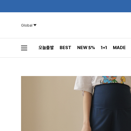
Global
오늘출발
BEST
NEW 5%
1+1
MADE