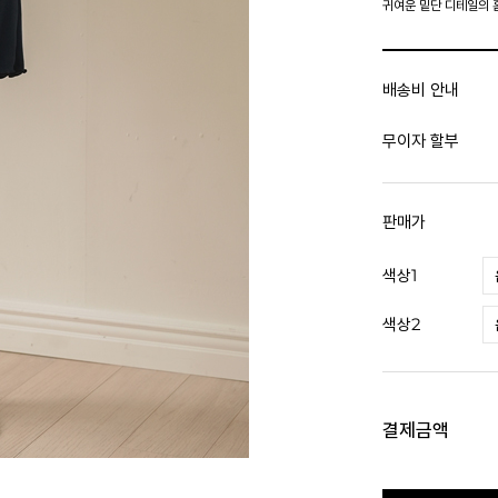
귀여운 밑단 디테일의 
배송비 안내
무이자 할부
판매가
색상1
색상2
결제금액