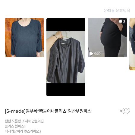
[S-made]임부복*쫙늘어나플리츠 임산부원피스
탄탄 도톰한 소재로 만들어진
플리츠 원피스!
맥시기장이라 멋스러워요:)