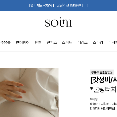
[썸머세일~75%]
균일가전 1만원부터
수유복
언더웨어
팬츠
원피스
스커트
레깅스
스타킹
티셔
[갓성비/
*쿨링터치
복대형
촉촉하고 시원하고 사
컬러감의 데일리팬츠!