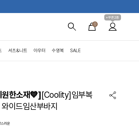
+쿠폰2종
0
츠
셔츠&니트
아우터
수영복
SALE
시원한소재💙]
[Coolity]임부복
 와이드임산부바지
랑스러운