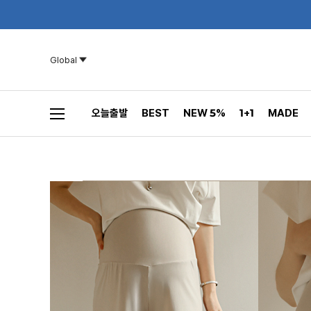
Global
오늘출발
BEST
NEW 5%
1+1
MADE