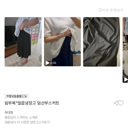
임부복*얼음냉장고 임산부스커트
복대형
쿨링감이 느껴지는 소재로
얼음보다 더 시원한 냉장고스커트♡