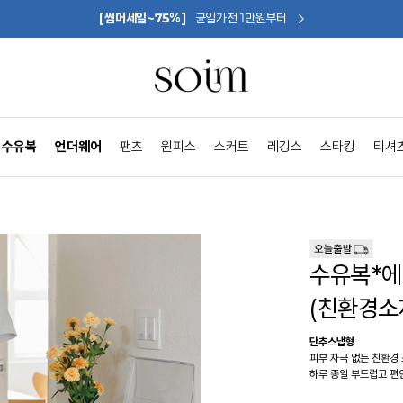
[썸머세일~75%]
균일가전 1만원부터
수유복
언더웨어
팬츠
원피스
스커트
레깅스
스타킹
티셔
수유복*
(친환경소
단추스냅형
피부 자극 없는 친환경
하루 종일 부드럽고 편