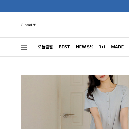
Global
오늘출발
BEST
NEW 5%
1+1
MADE