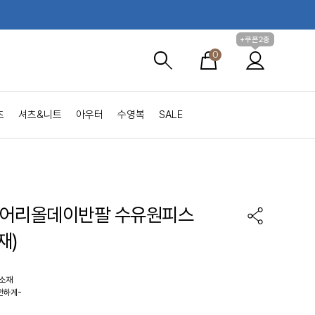
+쿠폰2종
0
츠
셔츠&니트
아우터
수영복
SALE
에어리올데이반팔 수유원피스
재)
 소재
안하게-