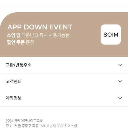
교환/반품주소
고객센터
계좌정보
(주)씨엔케이인사이트그룹
주소 : 서울 중랑구 묵동 169-11번지 BYC위더스빌