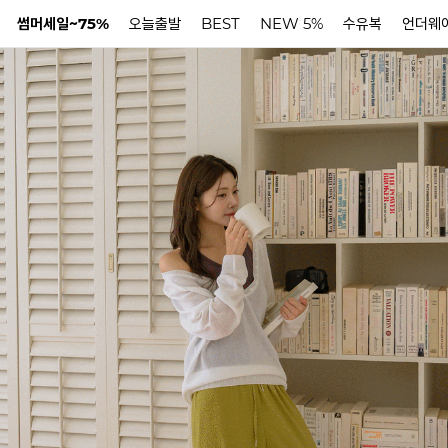
썸머세일~75%
오늘출발
BEST
NEW 5%
수유복
언더웨
N