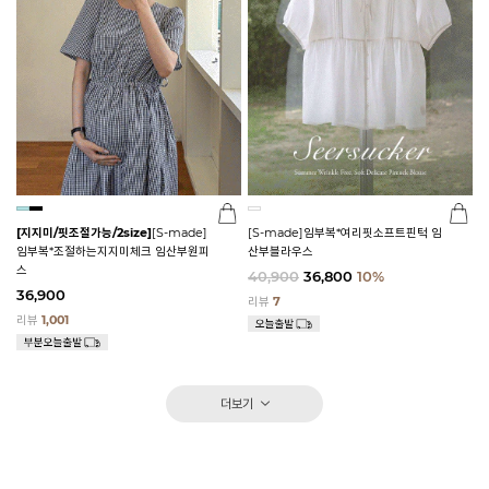
[지지미/핏조절가능/2size]
[S-made]
[S-made]임부복*여리핏소프트핀턱 임
임부복*조절하는지지미체크 임산부원피
산부블라우스
스
40,900
36,800
10%
36,900
리뷰
7
리뷰
1,001
더보기