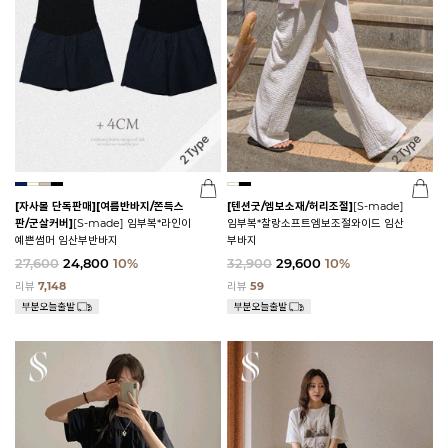
[자사몰 단독판매][여름반바지/쫀득스
[텐션굿/엠보소재/허리조절]
[S-made]
판/군살커버]
[S-made] 임부복*라인이
임부복*찰랑소프트엠보조절와이드 임산
예쁜썸머 임산부반바지
부바지
27,600
24,800
10%
32,900
29,600
10%
리뷰
7,148
리뷰
59