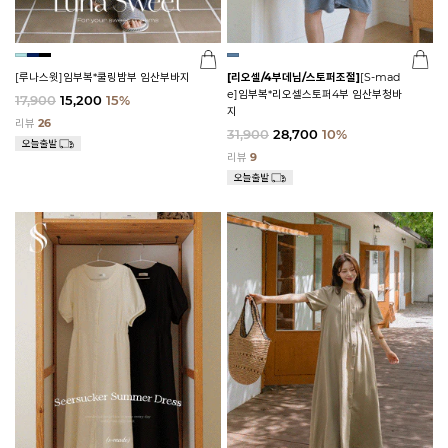
[루나스윗]임부복*쿨링밤부 임산부바지
[리오셀/4부데님/스토퍼조절]
[S-mad
e]임부복*리오셀스토퍼4부 임산부청바
17,900
15,200
15%
지
리뷰
26
31,900
28,700
10%
리뷰
9