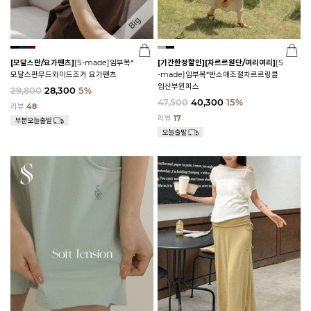
[모달스판/요가팬츠]
[S-made]임부복*
[기간한정할인]
[차르르원단/여리여리]
[S
모달스판무드와이드조거 요가팬츠
-made]임부복*반소매조절차르르링클
임산부원피스
29,800
28,300
5%
47,500
40,300
15%
리뷰
48
리뷰
17