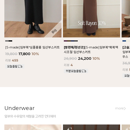
[S-made]임부복*심플롱롱 임산부스커트
[짱편해/텐션굿]
[S-made]임부복*쭉쭉맥
[고
시조절 임산부스커트
임부
19,800
17,800
10%
우스
26,900
24,200
10%
리뷰
455
36,
리뷰
4
리뷰
Underwear
more
임부와 수유맘의 체형을 고려한 언더웨어