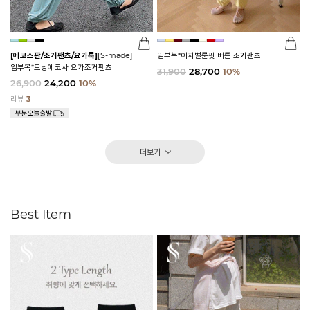
[에코스판/조거팬츠/요가룩]
[S-made]
임부복*이지벌룬핏 버튼 조거팬츠
임부복*모닝에코사 요가조거팬츠
31,900
28,700
10%
26,900
24,200
10%
리뷰
3
더보기
Best Item