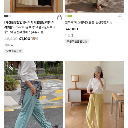
[기간한정할인]
[시어서커쿨원단/개미허
임부복*에스핀턱오픈롱 임산부원피스
리핏]
[S-made]임부복*고실고실요루라
34,900
운드넥 임산부원피스(수유가능)
리뷰
3
48,400
41,100
15%
리뷰
4