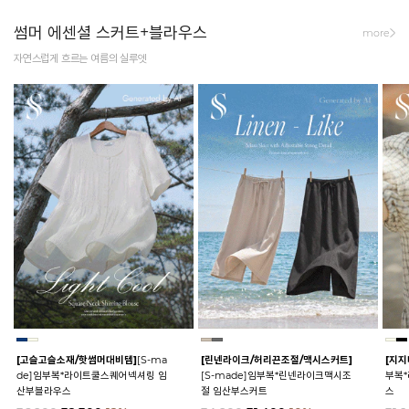
썸머 에센셜 스커트+블라우스
more
자연스럽게 흐르는 여름의 실루엣
[고슬고슬소재/핫썸머대비템]
[S-ma
[린넨라이크/허리끈조절/맥시스커트]
[지지
de]임부복*라이트쿨스퀘어넥셔링 임
[S-made]임부복*린넨라이크맥시조
부복
산부블라우스
절 임산부스커트
스