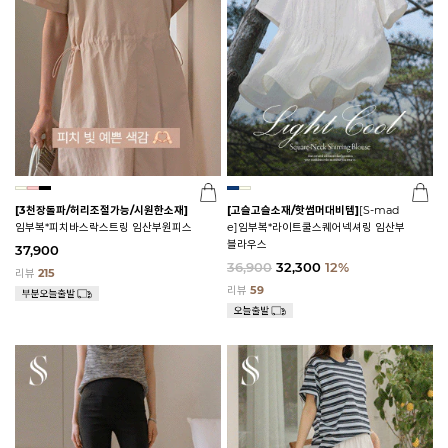
[3천장돌파/허리조절가능/시원한소재]
[고슬고슬소재/핫썸머대비템]
[S-mad
임부복*피치바스락스트링 임산부원피스
e]임부복*라이트쿨스퀘어넥셔링 임산부
블라우스
37,900
36,900
32,300
12%
리뷰
215
리뷰
59