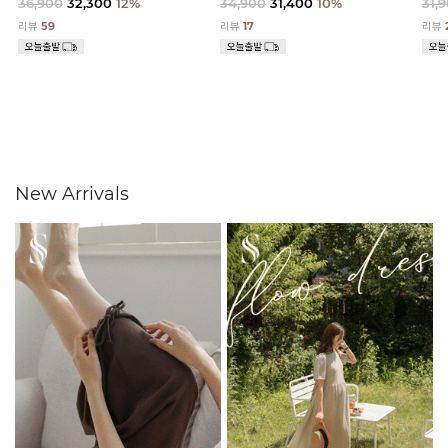
36,900
32,300
12%
34,900
31,400
10%
31,
리뷰
59
리뷰
17
리뷰
New Arrivals