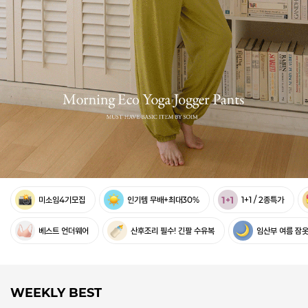
미소임4기모집
인기템 무배+최대30%
1+1 / 2종특가
베스트 언더웨어
산후조리 필수! 긴팔 수유복
임산부 여름 잠
WEEKLY BEST