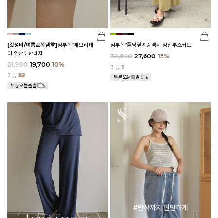
[갓성비/여름교복템💙]
임부복*에브리데
임부복*폴딩옆셔링맥시 임산부스커트
이 임산부반바지
32,500
27,600
15%
21,900
19,700
10%
리뷰
1
리뷰
82