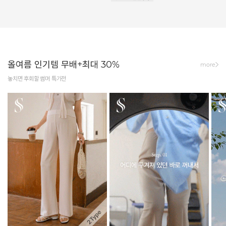
올여름 인기템 무배+최대 30%
more
놓치면 후회할 썸머 특가전