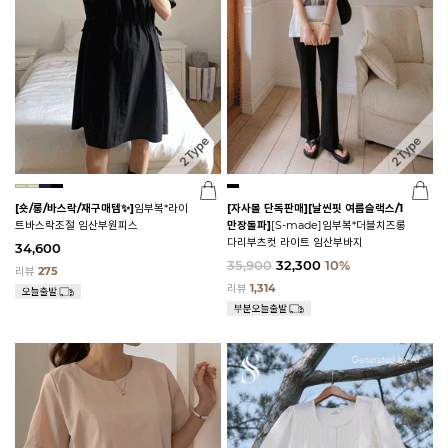
[숏/롱/바스락/재구매템✨]
임부복*라이
[자사몰 단독판매][날씬핏 여름슬랙스/1
트바스락조절 임산부원피스
만장돌파]
[S-made]임부복*더블치즈롱
다리부츠컷 라이트 임산부바지
34,600
35,900
32,300
10%
리뷰
275
리뷰
1,314