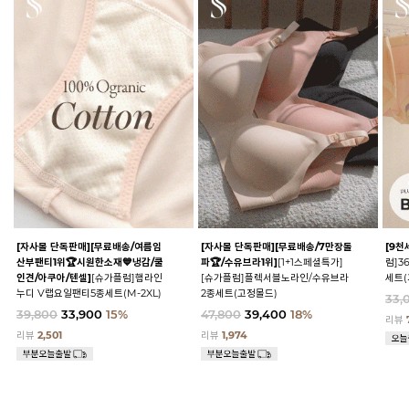
[자사몰 단독판매][무료배송/여름임
[자사몰 단독판매][무료배송/7만장돌
[9천
산부팬티1위🏆시원한소재💙냉감/쿨
파🏆/수유브라1위]
[1+1스페셜특가]
럼]3
인견/아쿠아/텐셀]
[슈가플럼]햄라인
[슈가플럼]플렉서블노라인/수유브라
세트(
누디 V랩요일팬티5종세트(M-2XL)
2종세트(고정몰드)
33,
39,800
33,900
15%
47,800
39,400
18%
리뷰
리뷰
2,501
리뷰
1,974