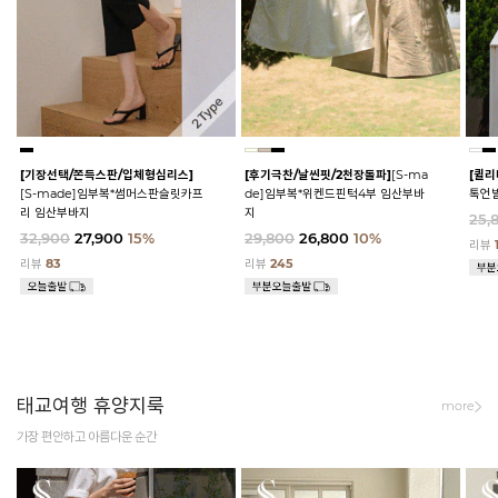
[기장선택/쫀득스판/입체형심리스]
[후기극찬/날씬핏/2천장돌파]
[S-ma
[퀼리
[S-made]임부복*썸머스판슬릿카프
de]임부복*위켄드핀턱4부 임산부바
톡언
리 임산부바지
지
25,
32,900
27,900
15%
29,800
26,800
10%
리뷰
리뷰
83
리뷰
245
태교여행 휴양지룩
more
가장 편안하고 아름다운 순간