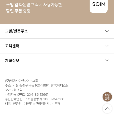
교환/반품주소
고객센터
계좌정보
(주)씨엔케이인사이트그룹
주소 : 서울 중랑구 묵동 169-11번지 BYC위더스빌
상가 2층 소임
사업자등록번호 : 204-86-15661
통신판매업 신고 : 서울중랑 제 2009-0432호
대표 : 안용찬
개인정보관리책임자 : 박은경