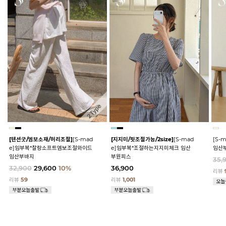
[텐션굿/엠보소재/허리조절]
[S-mad
[지지미/핏조절가능/2size]
[S-mad
[S-
e]임부복*찰랑소프트엠보조절와이드
e]임부복*조절하는지지미체크 임산
임산
임산부바지
부원피스
35,
32,900
29,600
10%
36,900
리뷰
리뷰
59
리뷰
1,001