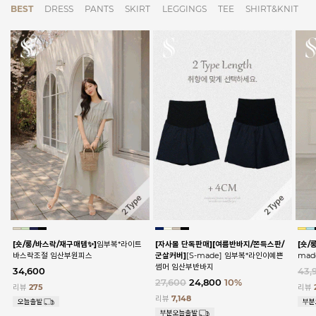
BEST
DRESS
PANTS
SKIRT
LEGGINGS
TEE
SHIRT&KNIT
[숏/롱/바스락/재구매템✨]
임부복*라이트
[자사몰 단독판매][여름반바지/쫀득스판/
[숏/
바스락조절 임산부원피스
군살커버]
[S-made] 임부복*라인이예쁜
ma
썸머 임산부반바지
34,600
43,
27,600
24,800
10%
리뷰
275
리뷰
리뷰
7,148