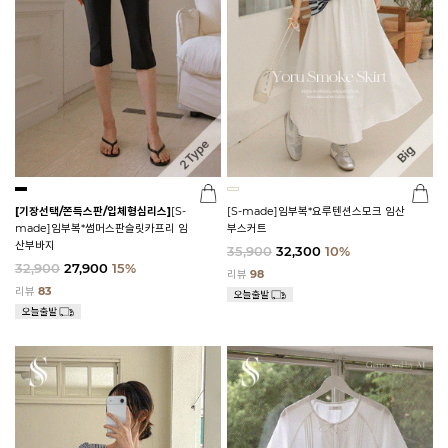
[기장선택/쫀득스판/입체형심리스]
[S-
[S-made]임부복*요루텐션스모크 임산
made]임부복*썸머스판슬릿카프리 임
부스커트
산부바지
35,900
32,300
10%
32,900
27,900
15%
리뷰
98
리뷰
83