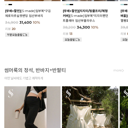
[무배+할인]
[S-made]임부복*구김
[무배+할인]
[지지미/링클프리/체형
[무배
제로차르실켓밴딩 임산부바지
커버]
[S-made]임부복*지지미펜던
벼움]
트플레어 임산부블라우스
멜빵
34,900
31,400
10%
38,200
34,300
10%
39,
리뷰
20
리뷰
13
리뷰
썸머룩의 정석, 반바지+반팔티
more
어떤 날씨에도 가볍고 쾌적하게