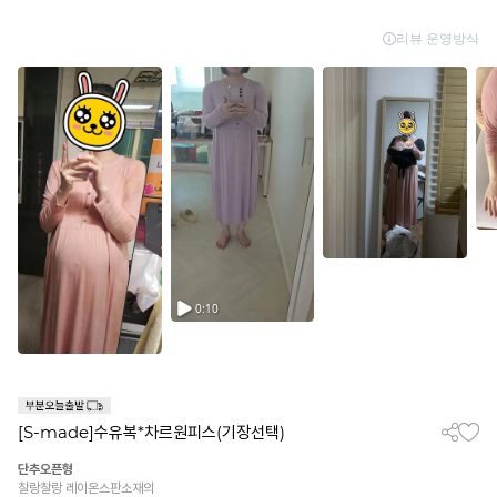
[S-made]수유복*차르원피스(기장선택)
단추오픈형
찰랑찰랑 레이온스판소재의