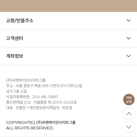
교환/반품주소
고객센터
계좌정보
(주)씨엔케이인사이트그룹
주소 : 서울 중랑구 묵동 169-11번지 BYC위더스빌
상가 2층 소임
사업자등록번호 : 204-86-15661
통신판매업 신고 : 서울중랑 제 2009-0432호
대표 : 안용찬
개인정보관리책임자 : 박은경
COPYRIGHT(C) (주)씨엔케이인사이트그룹
ALL RIGHTS RESERVED.