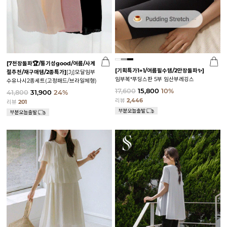
[7천장돌파🏆/통기성good/여름/사계
[기획특가1+1/여름필수템/2만장돌파✨]
절추천/재구매템/2종특가]
[Jj]모달임부
임부복*푸딩스판 5부 임산부레깅스
수유나시2종세트(고정패드/브라일체형)
17,600
15,800
10%
41,800
31,900
24%
리뷰
2,446
리뷰
201