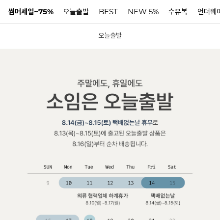
썸머세일~75%
오늘출발
BEST
NEW 5%
수유복
언더웨
오늘출발
N