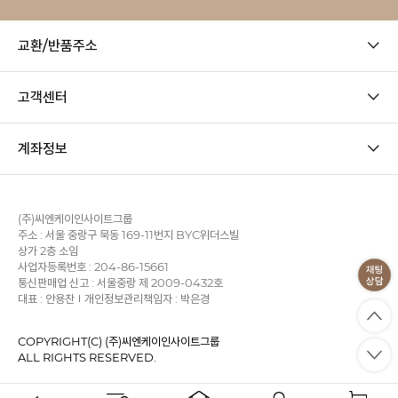
교환/반품주소
고객센터
계좌정보
(주)씨엔케이인사이트그룹
주소 : 서울 중랑구 묵동 169-11번지 BYC위더스빌
상가 2층 소임
사업자등록번호 : 204-86-15661
통신판매업 신고 : 서울중랑 제 2009-0432호
대표 : 안용찬
개인정보관리책임자 : 박은경
COPYRIGHT(C) (주)씨엔케이인사이트그룹
ALL RIGHTS RESERVED.