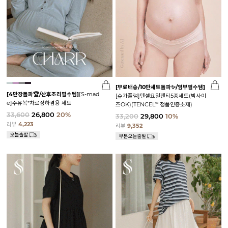
[무료배송/10만세트돌파✨/임부필수템]
[4만장돌파🏆/산후조리필수템]
[S-mad
[슈가플럼]텐셀요일팬티5종세트(빅사이
e]수유복*차르상하겸용 세트
즈OK)(TENCEL™ 정품인증소재)
33,600
26,800
20%
33,200
29,800
10%
리뷰
4,223
리뷰
9,352