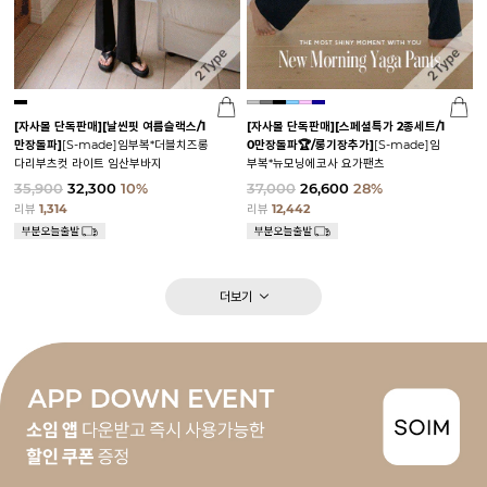
[자사몰 단독판매][날씬핏 여름슬랙스/1
[자사몰 단독판매][스페셜특가 2종세트/1
만장돌파]
[S-made]임부복*더블치즈롱
0만장돌파🏆/롱기장추가]
[S-made]임
다리부츠컷 라이트 임산부바지
부복*뉴모닝에코사 요가팬츠
35,900
32,300
10%
37,000
26,600
28%
리뷰
1,314
리뷰
12,442
더보기