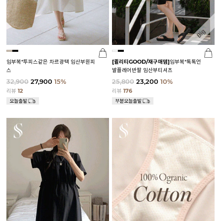
임부복*투피스같은 차르광택 임산부원피
[퀼리티GOOD/재구매템]
임부복*톡톡언
스
발플레어반팔 임산부티셔츠
32,900
27,900
15%
25,800
23,200
10%
리뷰
12
리뷰
176