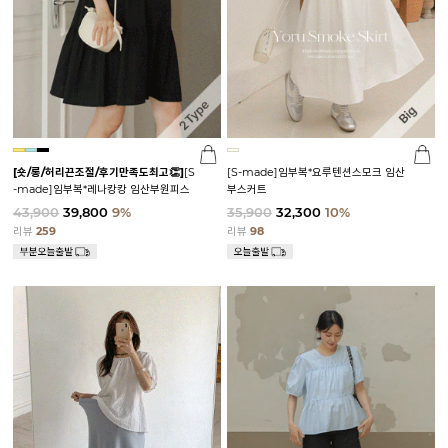
[숏/롱/허리끈조절/후기만족도최고👏]
[S
[S-made]임부복*요루텐션스모크 임산
-made]임부복*레나캉캉 임산부원피스
부스커트
43,900
39,800
9%
35,900
32,300
10%
리뷰
259
리뷰
98