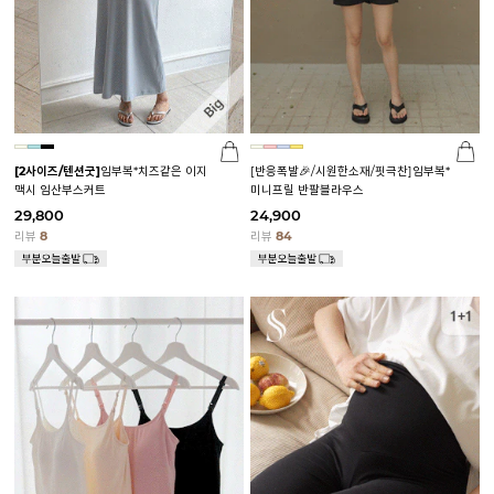
[2사이즈/텐션굿]
임부복*치즈같은 이지
[반응폭발🎉/시원한소재/핏극찬]임부복*
맥시 임산부스커트
미니프릴 반팔블라우스
29,800
24,900
리뷰
8
리뷰
84