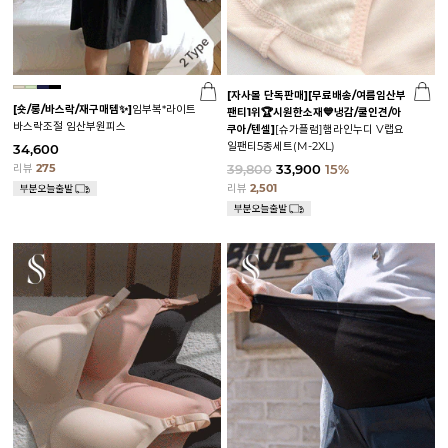
[자사몰 단독판매][무료배송/여름임산부
[숏/롱/바스락/재구매템✨]
임부복*라이트
팬티1위🏆시원한소재💙냉감/쿨인견/아
바스락조절 임산부원피스
쿠아/텐셀]
[슈가플럼]햄라인누디 V랩요
일팬티5종세트(M-2XL)
34,600
리뷰
275
39,800
33,900
15%
리뷰
2,501