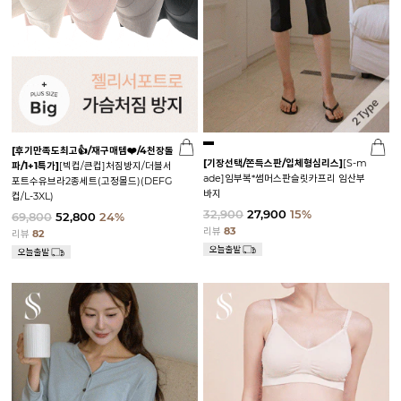
[후기만족도최고👍/재구매템❤️/4천장돌
[기장선택/쫀득스판/입체형심리스]
[S-m
파/1+1특가]
[빅컵/큰컵]처짐방지/더블서
ade]임부복*썸머스판슬릿카프리 임산부
포트수유브라2종세트(고정몰드)(DEFG
바지
컵/L-3XL)
32,900
27,900
15%
69,800
52,800
24%
리뷰
83
리뷰
82