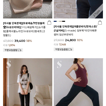
[자사몰 단독판매][무료배송/7만장돌파
[자사몰 단독판매][여름반바지/쫀득스판/
🏆/수유브라1위]
[1+1스페셜특가][슈가플
군살커버]
[S-made] 임부복*라인이예쁜
럼]플렉서블노라인/수유브라2종세트(고
썸머 임산부반바지
정몰드)
27,600
24,800
10%
47,800
39,400
18%
리뷰
7,148
리뷰
1,974