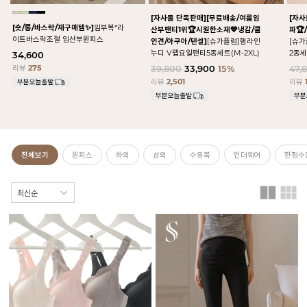
[자사몰 단독판매][무료배송/여름임
[자사
[숏/롱/바스락/재구매템✨]
임부복*라
산부팬티1위🏆시원한소재💙냉감/쿨
파🏆
이트바스락조절 임산부원피스
인견/아쿠아/텐셀]
[슈가플럼]햄라인
[슈
누디 V랩요일팬티5종세트(M-2XL)
2종세
34,600
리뷰
275
39,800
33,900
15%
47,
리뷰
2,501
리뷰
전체보기
원피스
하의
상의
수유복
언더웨어
한정수