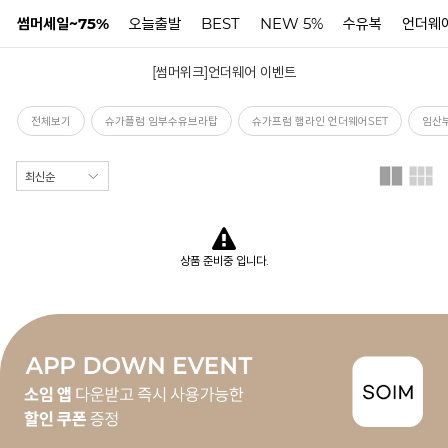
썸머세일~75%
오늘출발
BEST
NEW 5%
수유복
언더웨
[썸머위크]언더웨어 이벤트
N
전체보기
슈가플럼 임부수유브라탑
슈가프럼 햄라인 언더웨어SET
임산
상품 준비중 입니다.