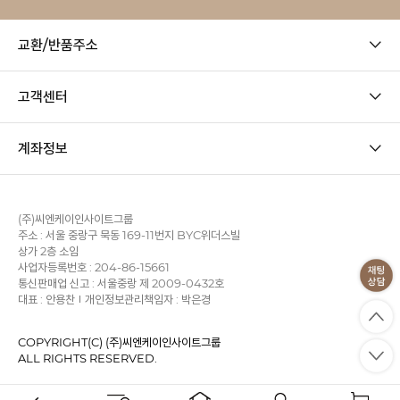
교환/반품주소
고객센터
계좌정보
(주)씨엔케이인사이트그룹
주소 : 서울 중랑구 묵동 169-11번지 BYC위더스빌
상가 2층 소임
사업자등록번호 : 204-86-15661
통신판매업 신고 : 서울중랑 제 2009-0432호
대표 : 안용찬
개인정보관리책임자 : 박은경
COPYRIGHT(C) (주)씨엔케이인사이트그룹
ALL RIGHTS RESERVED.
사업자정보확인
이용약관
개인정보처리방침
KB에스크로
PC 버전