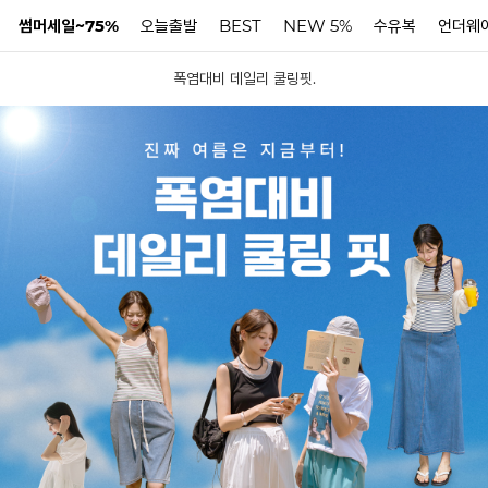
썸머세일~75%
오늘출발
BEST
NEW 5%
수유복
언더웨
폭염대비 데일리 쿨링핏.
N