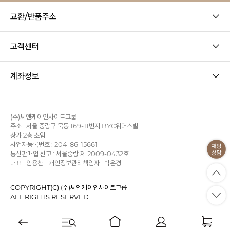
교환/반품주소
고객센터
계좌정보
(주)씨엔케이인사이트그룹
주소 : 서울 중랑구 묵동 169-11번지 BYC위더스빌
상가 2층 소임
사업자등록번호 : 204-86-15661
통신판매업 신고 : 서울중랑 제 2009-0432호
대표 : 안용찬
개인정보관리책임자 : 박은경
COPYRIGHT(C) (주)씨엔케이인사이트그룹
ALL RIGHTS RESERVED.
사업자정보확인
이용약관
개인정보처리방침
KB에스크로
PC 버전