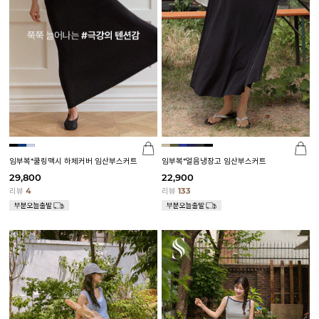
임부복*쿨링맥시 하체커버 임산부스커트
임부복*얼음냉장고 임산부스커트
29,800
22,900
리뷰
4
리뷰
133