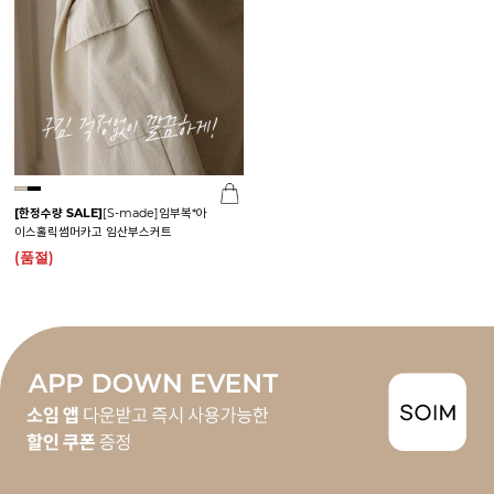
[한정수량 SALE]
[S-made]임부복*아
이스홀릭썸머카고 임산부스커트
(품절)