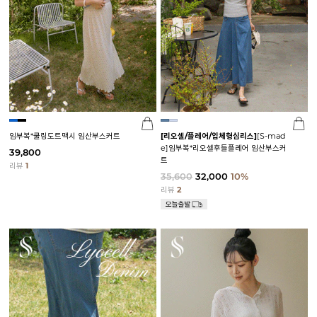
임부복*쿨링도트맥시 임산부스커트
[리오셀/플레어/입체형심리스]
[S-mad
e]임부복*리오셀후들플레어 임산부스커
39,800
트
리뷰
1
35,600
32,000
10%
리뷰
2