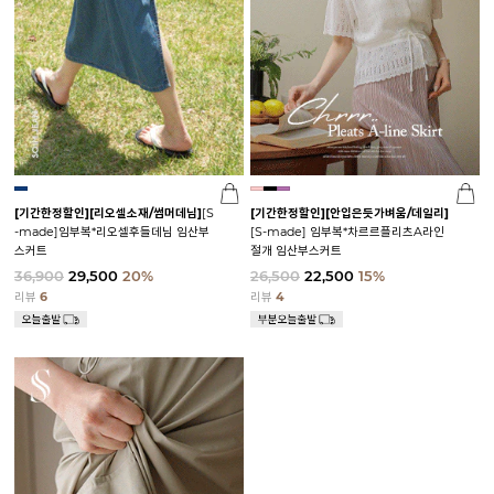
[기간한정할인]
[리오셀소재/썸머데님]
[S
[기간한정할인]
[안입은듯가벼움/데일리]
-made]임부복*리오셀후들데님 임산부
[S-made] 임부복*차르르플리츠A라인
스커트
절개 임산부스커트
36,900
29,500
20%
26,500
22,500
15%
리뷰
6
리뷰
4