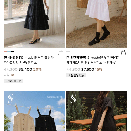
[무배+할인]
[S-made]임부복*조절하는
[기간한정할인]
[S-made]임부복*메이캉
자가드캉캉 임산부원피스
캉자가드반팔 임산부원피스(수유가능)
44,300
35,400
20%
44,300
37,600
15%
리뷰
10