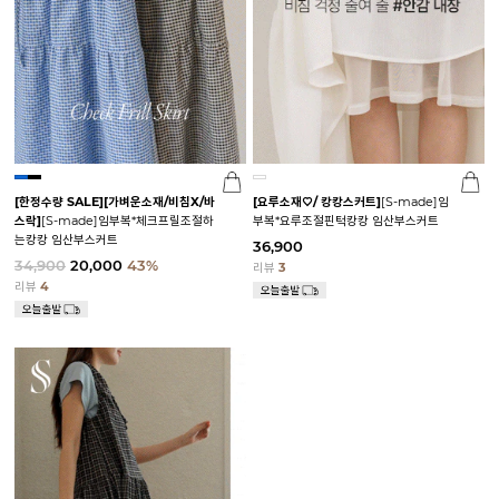
[한정수량 SALE]
[가벼운소재/비침X/바
[요루소재♡/ 캉캉스커트]
[S-made]임
스락]
[S-made]임부복*체크프릴조절하
부복*요루조절핀턱캉캉 임산부스커트
는캉캉 임산부스커트
36,900
34,900
20,000
43%
리뷰
3
리뷰
4