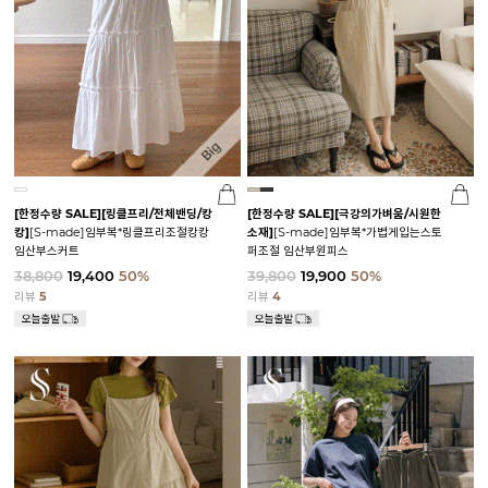
[한정수량 SALE]
[링클프리/전체밴딩/캉
[한정수량 SALE]
[극강의가벼움/시원한
캉]
[S-made]임부복*링클프리조절캉캉
소재]
[S-made]임부복*가볍게입는스토
임산부스커트
퍼조절 임산부원피스
38,800
19,400
50%
39,800
19,900
50%
리뷰
5
리뷰
4