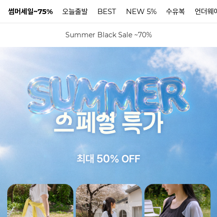
썸머세일~75%
오늘출발
BEST
NEW 5%
수유복
언더웨
Summer Black Sale ~70%
N