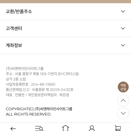
교환/반품주소
고객센터
계좌정보
(주)씨엔케이인사이트그룹
주소 : 서울 중랑구 묵동 169-11번지 BYC위더스빌
상가 2층 소임
사업자등록번호 : 204-86-15661
통신판매업 신고 : 서울중랑 제 2009-0432호
대표 : 안용찬
개인정보관리책임자 : 박은경
COPYRIGHT(C) (주)씨엔케이인사이트그룹
ALL RIGHTS RESERVED.
사업자정보확인
이용약관
개인정보처리방침
KB에스크로
PC 버전