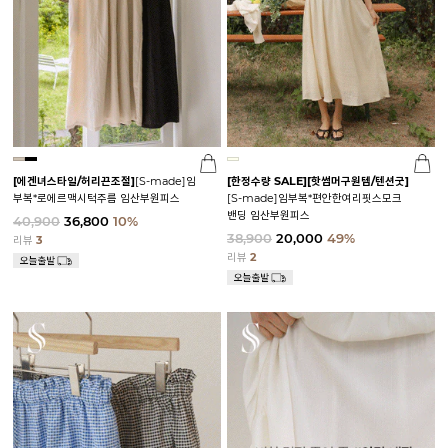
[에겐녀스타일/허리끈조절]
[S-made]임
[한정수량 SALE]
[핫썸머구원템/텐션굿]
부복*로에르맥시턱주름 임산부원피스
[S-made]임부복*편안한여리핏스모크
밴딩 임산부원피스
40,900
36,800
10%
38,900
20,000
49%
리뷰
3
리뷰
2