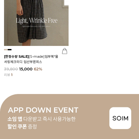
[한정수량 SALE]
[S-made]임부복*올
셔링체크미디 임산부원피스
39,800
15,000
62%
리뷰
1