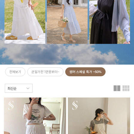
전체보기
균일가전 1만원부터~
썸머 스페셜 특가 ~50%