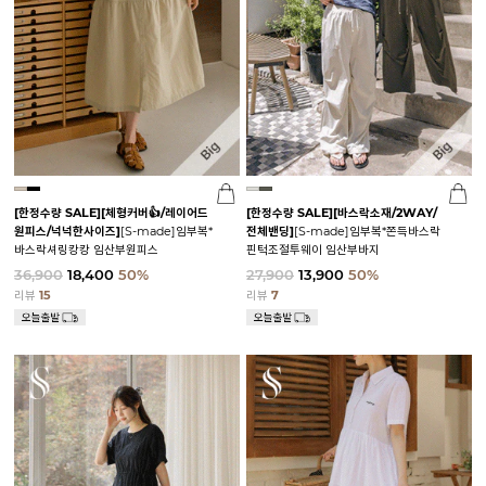
[한정수량 SALE]
[체형커버👍/레이어드
[한정수량 SALE]
[바스락소재/2WAY/
원피스/넉넉한사이즈]
[S-made]임부복*
전체밴딩]
[S-made]임부복*쫀득바스락
바스락셔링캉캉 임산부원피스
핀턱조절투웨이 임산부바지
36,900
18,400
50%
27,900
13,900
50%
리뷰
15
리뷰
7