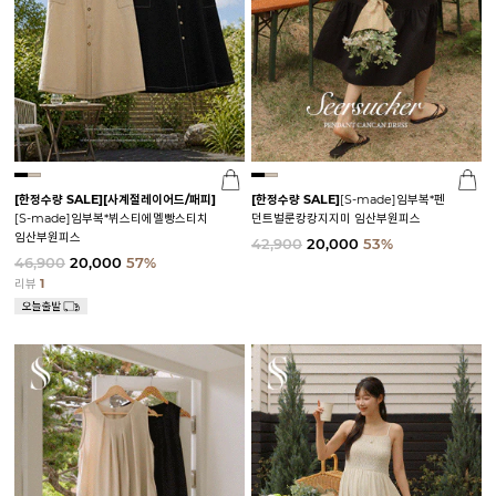
[한정수량 SALE]
[사계절레이어드/패피]
[한정수량 SALE]
[S-made]임부복*펜
[S-made]임부복*뷔스티에멜빵스티치
던트벌룬캉캉지지미 임산부원피스
임산부원피스
42,900
20,000
53%
46,900
20,000
57%
리뷰
1