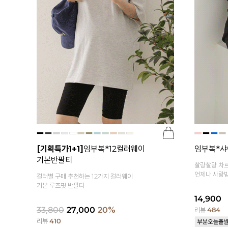
[기획특가1+1]
임부복*12컬러웨이
임부복*샤
기본반팔티
찰랑찰랑 차르
언제나 사랑받
컬러별 구매 추천하는 12가지 컬러웨이
기본 루즈핏 반팔티
14,900
33,800
27,000
20%
리뷰
484
리뷰
410