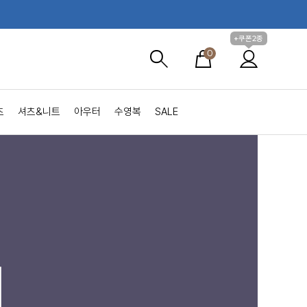
+쿠폰2종
0
츠
셔츠&니트
아우터
수영복
SALE