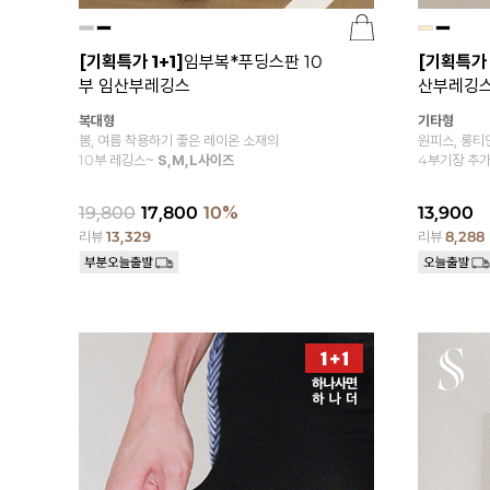
[기획특가 1+1]
임부복*푸딩스판 10
[기획특가 
부 임산부레깅스
산부레깅
복대형
기타형
봄, 여름 착용하기 좋은 레이온 소재의
원피스, 롱티
10부 레깅스~
S,M,L사이즈
4부기장 추가
19,800
17,800
10%
13,900
리뷰
13,329
리뷰
8,288