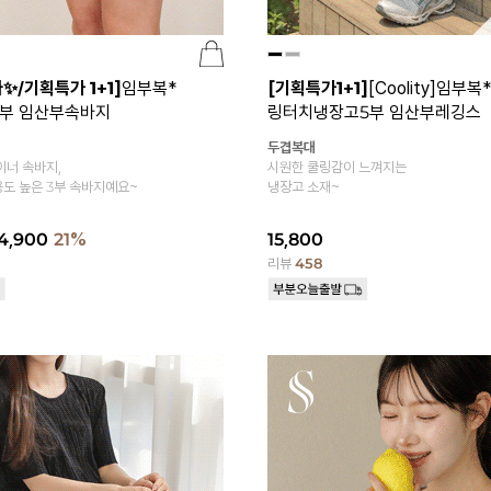
✨/기획특가 1+1]
임부복*
[기획특가1+1]
[Coolity]임부복
부 임산부속바지
링터치냉장고5부 임산부레깅스
두겹복대
이너 속바지,
시원한 쿨링감이 느껴지는
도 높은 3부 속바지예요~
냉장고 소재~
4,900
21%
15,800
리뷰
458