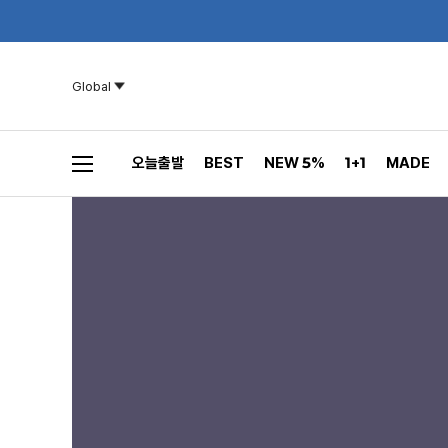
Global
오늘출발
BEST
NEW 5%
1+1
MADE