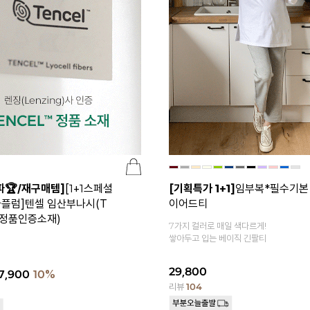
파🏆/재구매템]
[1+1스페셜
[기획특가 1+1]
임부복*필수기본
가플럼]텐셀 임산부나시(T
이어드티
 정품인증소재)
7가지 컬러로 매일 색다르게!
쌓아두고 입는 베이직 긴팔티
29,800
7,900
10%
리뷰
104