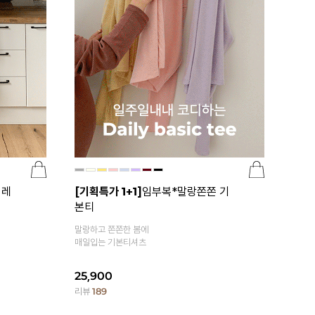
 레
[기획특가 1+1]
임부복*말랑쫀쫀 기
본티
말랑하고 쫀쫀한 봄에
매일입는 기본티셔츠
25,900
리뷰
189