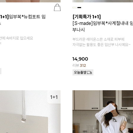
1+1]
임부복*뉴컴포트 임
[기획특가 1+1]
스
[S-made]임부복*사계절내내 
부나시
안에 속바지로 입으세요
부드러운 레이온스판 소재로 피부에
!
자극없는 활용도 좋은 임산부 나시예요~
14,900
리뷰
312