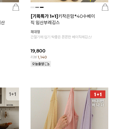
[기획특가 1+1]
키작은맘*40수베이
임산
직 임산부레깅스
복대형
간절기에 입기 딱좋은 쫀쫀한 베이직레깅스!
19,800
리뷰
1,140