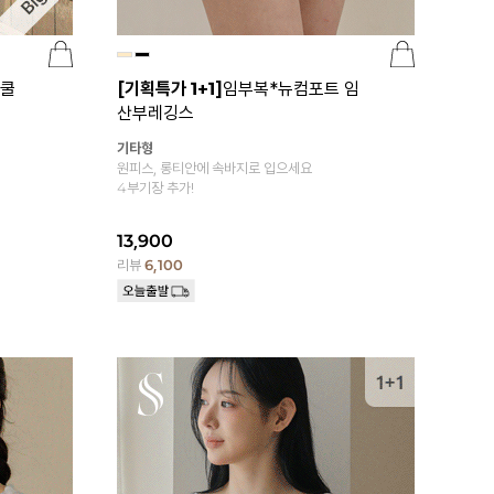
*쿨
[기획특가 1+1]
임부복*뉴컴포트 임
산부레깅스
기타형
원피스, 롱티안에 속바지로 입으세요
4부기장 추가!
13,900
리뷰
6,100