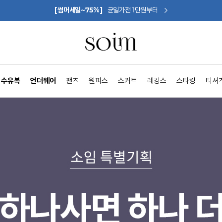
[썸머세일~75%]
균일가전 1만원부터
수유복
언더웨어
팬츠
원피스
스커트
레깅스
스타킹
티셔