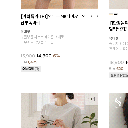
[기획특가 1+1]
임부복*플레어5부 임
산부속바지
[1만장돌파
말림방지3
복대형
부들부들 차르르 레이온 소재로
복대형
피부에 자극없는 바디감~
속바지 안에 
홈웨어로 활용
15,900
14,900
6%
18,900
1
리뷰
1,425
리뷰
620