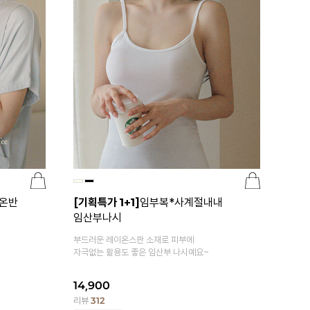
온반
[기획특가 1+1]
임부복*사계절내내
임산부나시
부드러운 레이온스판 소재로 피부에
자극없는 활용도 좋은 임산부 나시예요~
14,900
리뷰
312