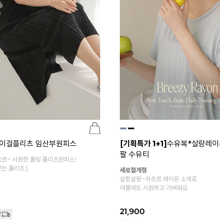
이걸플리츠 임산부원피스
[기획특가 1+1]
수유복*살랑레이
팔 수유티
르~ 시원한 쿨링 플리츠원피스!
는 플리츠:)
세로절개형
살랑살랑~차르르 레이온 소재로
여름에도 시원하고 가벼워요
21,900