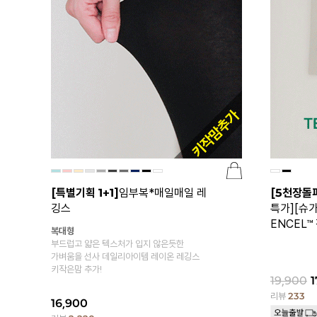
[특별기획 1+1]
임부복*매일매일 레
[5천장돌
깅스
특가][슈
ENCEL™
복대형
부드럽고 얇은 텍스처가 입지 않은듯한
가벼움을 선사 데일리아이템 레이온 레깅스
키작은맘 추가!
19,900
1
리뷰
233
16,900