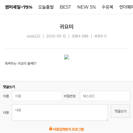
썸머세일~75%
오늘출발
BEST
NEW 5%
수유복
언더웨
귀요미
N
ssse222
|
2020-05-12
|
조회수 388
|
추천수 0
목욕하는 귀요미 둘째♡
댓글쓰기
이름
비밀번호
댓글쓰기
내용
자동입력방지 프로그램