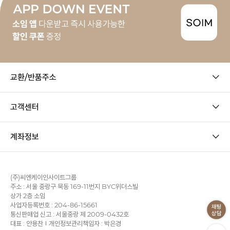
교환/반품주소
고객센터
계좌정보
(주)씨엔케이인사이트그룹
주소 : 서울 중랑구 묵동 169-11번지 BYC위더스빌
상가 2층 소임
사업자등록번호 : 204-86-15661
통신판매업 신고 : 서울중랑 제 2009-0432호
대표 : 안용찬
개인정보관리책임자 : 박은경