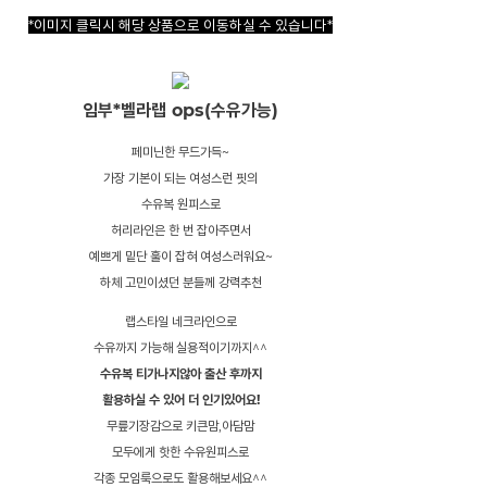
*이미지 클릭시 해당 상품으로 이동하실 수 있습니다*
임부*벨라랩 ops(수유가능)
페미닌한 무드가득~
가장 기본이 되는 여성스런 핏의
수유복 원피스로
허리라인은 한 번 잡아주면서
예쁘게 밑단 훌이 잡혀 여성스러워요~
하체 고민이셨던 분들께 강력추천
랩스타일 네크라인으로
수유까지 가능해 실용적이기까지^^
수유복 티가나지않아 출산 후까지
활용하실 수 있어 더 인기있어요!
무릎기장감으로 키큰맘,아담맘
모두에게 핫한 수유원피스로
각종 모임룩으로도 활용해보세요^^