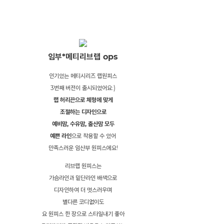
임부*메티리브랩 ops
인기있는 메티시리즈 랩원피스
3번째 버전이 출시되었어요:)
랩 허리끈으로 체형에 맞게
조절하는 디자인으로
예비맘, 수유맘, 출산맘 모두
예쁜 라인
으로 착용할 수 있어
만족스러운 임산부 원피스에요!
리브랩 원피스는
가슴라인과 밑단라인 배색으로
디자인하여 더 멋스러우며
별다른 코디없이도
요 원피스 한 장으로 스타일내기 좋아