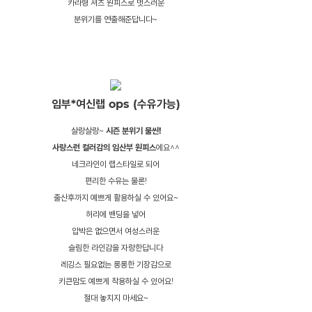
카라형 셔츠 원피스로 멋스러운
분위기를 연출해준답니다~
임부*여신랩 ops (수유가능)
살랑살랑~
시즌 분위기 물씬!
사랑스런 컬러감의 임산부 원피스
에요^^
네크라인이 랩스타일로 되어
편리한 수유는 물론!
출산후까지 예쁘게 활용하실 수 있어요~
허리에 밴딩을 넣어
압박은 없으면서 여성스러운
슬림한 라인감을 자랑한답니다
레깅스 필요없는 롱롱한 기장감으로
키큰맘도 예쁘게 착용하실 수 있어요!
절대 놓치지 마세요~