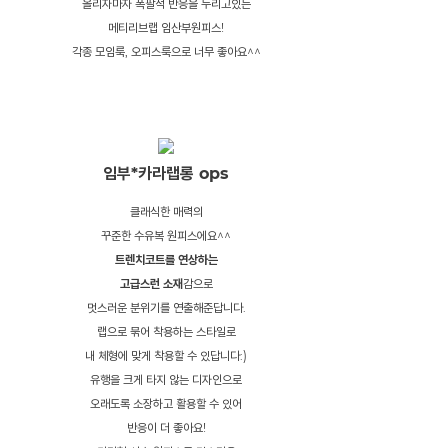
올리자마자 폭팔적 반응을 누리고있는
메티리브랩 임산부원피스!
각종 모임룩, 오피스룩으로 너무 좋아요^^
임부*카라랩롱 ops
클래식한 매력의
꾸준한 수유복 원피스에요^^
트렌치코트를 연상하는
고급스런 소재
감으로
멋스러운 분위기를 연출해준답니다.
랩으로 묶어 착용하는 스타일로
내 체형에 맞게 착용할 수 있답니다:)
유행을 크게 타지 않는 디자인으로
오래도록 소장하고 활용할 수 있어
반응이 더 좋아요!