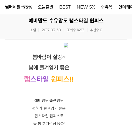
썸머세일~75%
오늘출발
BEST
NEW 5%
수유복
언더웨
예비맘도 수유맘도 랩스타일 원피스
N
소임
|
2017-03-30
|
조회수 1493
|
추천수 0
​
봄바람이 살랑~
봄에 즐겨입기 좋은
랩
스타일
원피스!!
예비맘
도
출산맘
도
편하게 즐겨입기 좋은
랩스타일 원피스로
올 봄 코디걱정 NO!