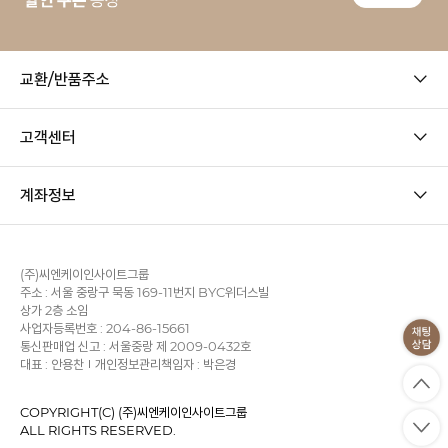
교환/반품주소
고객센터
계좌정보
(주)씨엔케이인사이트그룹
주소 : 서울 중랑구 묵동 169-11번지 BYC위더스빌
상가 2층 소임
사업자등록번호 : 204-86-15661
통신판매업 신고 : 서울중랑 제 2009-0432호
대표 : 안용찬
개인정보관리책임자 : 박은경
COPYRIGHT(C) (주)씨엔케이인사이트그룹
ALL RIGHTS RESERVED.