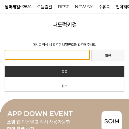
썸머세일~75%
오늘출발
BEST
NEW 5%
수유복
언더웨
나도럭키걸
N
게시글 작성 시 입력한 비밀번호를 입력해 주세요.
확인
목록
취소