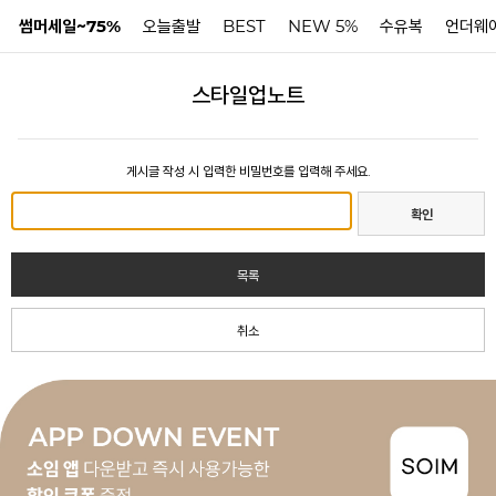
썸머세일~75%
오늘출발
BEST
NEW 5%
수유복
언더웨
스타일업노트
N
게시글 작성 시 입력한 비밀번호를 입력해 주세요.
확인
목록
취소