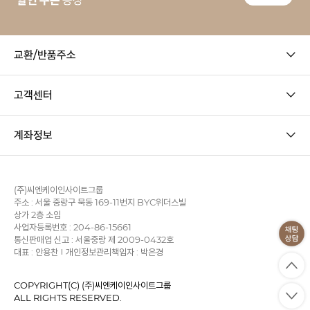
교환/반품주소
고객센터
계좌정보
(주)씨엔케이인사이트그룹
주소 : 서울 중랑구 묵동 169-11번지 BYC위더스빌
상가 2층 소임
사업자등록번호 : 204-86-15661
통신판매업 신고 : 서울중랑 제 2009-0432호
대표 : 안용찬
개인정보관리책임자 : 박은경
COPYRIGHT(C) (주)씨엔케이인사이트그룹
ALL RIGHTS RESERVED.