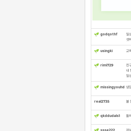
godqothf
일
셋째
usingki
교
rimi729
친
내 
일상
missingyouhd
냉
real2735
불 
qkddudals1
둘
ssse222
저녁