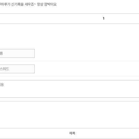
루하루가 신기록을 세우죠~ 항상 깜박이요
1
제목