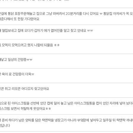
길에 통닭 포장주문해놓고 집으로 그냥 와버려서 20분거리를 다시 갔어요 ㅠ 통닭집 아저씨가 꼭 
겨준다해서 또 한참 기다렸어요
 얼집보내고 집에 오다가 갑자기 애가 없어진줄 알고 찾고 있네요 ㅠㅠ
 모먹지 모먹으려고 했지 나할테 되물음 ㅎㅎ
째낳고 일상의 건망증ㅠㅠ
 육아 로 건망증이 더욱ㅠ
모콘 쥐고 리모콘 어디갔지 찾고있어요
으로 된 아이스크림을 선반에 있던 컵에 덜어 놓고 남은 아이스크림통을 컵이 있던 자리에 넣어 놨더
이스크림 보면서 허탈하게 웃었어요ㅎㅎ
 준비 하다가 남은 양파를 담은 락앤락을 냉장고가 아니라 부엌장에 넣어두고 일주일 뒤 락앤락 꺼내다
랐답니다