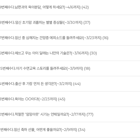
(42)
89번째수다.남편과의 육아분담, 어떻게 하세요?(~4/6까지)
(37)
88번째수다.임신 초기맘 괴롭히는 별별 증상들!(~3/30까지)
(16)
87번째수다.임신 중 심해지는 건망증 에피소드를 들려주세요!(~3/23까지)
(30)
86번째수다.떼쓰고 우는 아이 달래는 나만의 기술은?(~3/16까지)
(18)
285번째수다.아기 수면교육 스토리를 들려주세요!(~3/9까지)
(44)
4번째수다.출산 후 가장 먼저 든 생각은?(~3/2까지)
(45)
3번째수다.육아는 ○○이다!(~2/23까지)
(77)
2번째수다.적절한 '임밍아웃' 시기는 언제일까요?(~2/17까지)
(34)
1번째수다.임신 축하 선물, 어떤게 좋을까요?(~2/9까지)