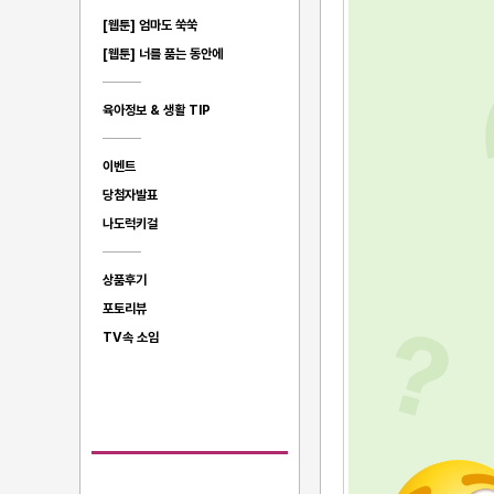
[웹툰] 엄마도 쑥쑥
[웹툰] 너를 품는 동안에
육아정보 & 생활 TIP
이벤트
당첨자발표
나도럭키걸
상품후기
포토리뷰
TV속 소임