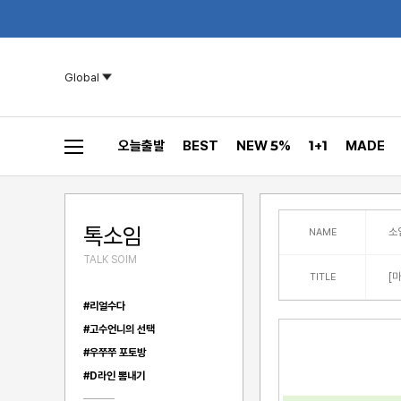
Global
오늘출발
BEST
NEW 5%
1+1
MADE
톡소임
소
NAME
TALK SOIM
[
TITLE
#리얼수다
#고수언니의 선택
#우쭈쭈 포토방
#D라인 뽐내기