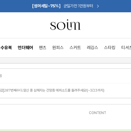
[썸머세일~75%]
균일가전 1만원부터
수유복
언더웨어
팬츠
원피스
스커트
레깅스
스타킹
티셔
임
마감]287번째수다.임신 중 심해지는 건망증 에피소드를 들려주세요!(~3/23까지)
CONTENT