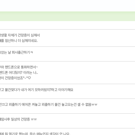
상생활 자체가 건망증이 심해서
를 임신하니 더 심해지네요.
육있는 날 회사출근하기ㅋ
구와 핸드폰으로 통화하면서~
핸드폰 어디뒀지? 이러는 나..
이 건망증이었죠^-^♡
장고 물건찾다가 내가 여기 모하러왔지?하고 이야기해요
안끄고 외출하기 에어콘 켜놓고 외출하기 물건 놓고오는건 셀 수 없음ㅠㅠ
째임사후 일상의 건망증 ㅠㅠ
에 뭐 먹기로 했는데, 무슨 메뉴인지 생각이 안 나요.