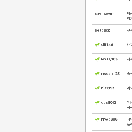
saemaeum
퇴근
튀
seabuck
첫째
cliff46
매일
lovely103
첫
niceshin23
출산
bjs1953
리
dpsl1012
얼음
아
nh@b3d6
저녁
놀