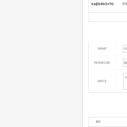
ka@b8b9c70
하
NAME
PASSWORD
WRITE
NO