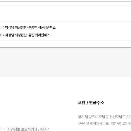
운서 이하정님 의상협찬-블룸앤 쉬폰랩원피스
운서 이하정님 의상협찬-튤립 카라원피스
교환 / 반품주소
경기 남양주시 오남읍 진건오남로 525
'㈜씨엔케이인사이트그룹' 우)1204
임
개인정보 보호책임자 : 박은경