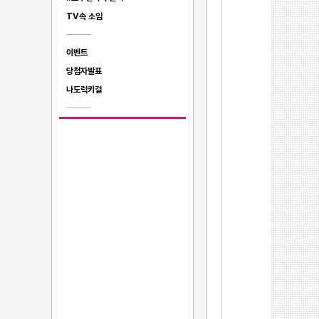
TV속 소임
이벤트
당첨자발표
나도럭키걸