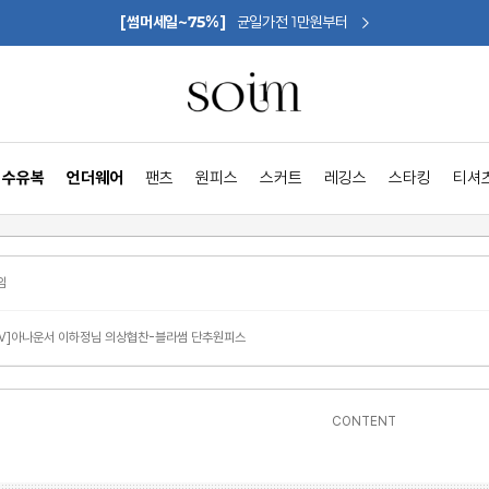
[썸머세일~75%]
균일가전 1만원부터
수유복
언더웨어
팬츠
원피스
스커트
레깅스
스타킹
티셔
임
TV]아나운서 이하정님 의상협찬-블라썸 단추원피스
CONTENT