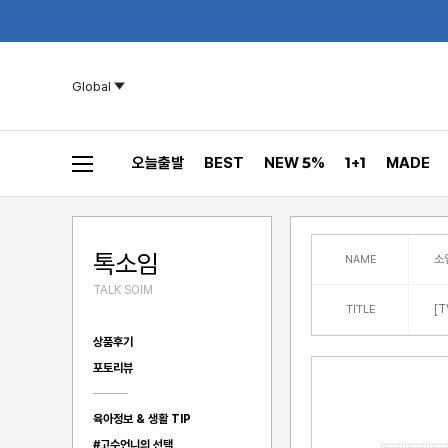
Global
오늘출발
BEST
NEW 5%
1+1
MADE
톡소임
소
NAME
TALK SOIM
[
TITLE
상품후기
포토리뷰
육아정보 & 생활 TIP
#고수언니의 선택