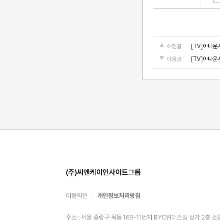
[TV]아나
이전글 :
[TV]아나
다음글 :
(주)씨엔케이인사이트그룹
이용약관
개인정보처리방침
주소 : 서울 중랑구 묵동 169-11번지 BYC위더스빌 상가 2층 소