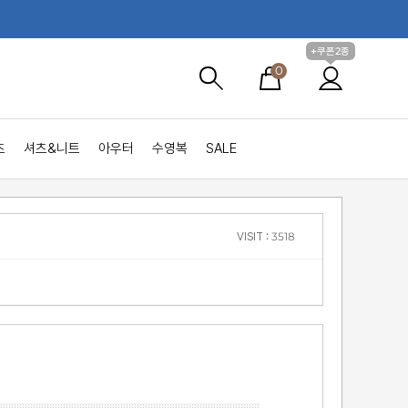
+쿠폰2종
0
츠
셔츠&니트
아우터
수영복
SALE
VISIT : 3518