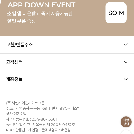
교환/반품주소
고객센터
계좌정보
(주)씨엔케이인사이트그룹
주소 : 서울 중랑구 묵동 169-11번지 BYC위더스빌
상가 2층 소임
사업자등록번호 : 204-86-15661
통신판매업 신고 : 서울중랑 제 2009-0432호
대표 : 안용찬
개인정보관리책임자 : 박은경