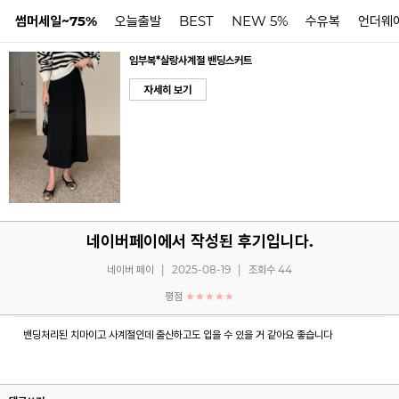
썸머세일~75%
오늘출발
BEST
NEW 5%
수유복
언더웨
임부복*살랑사계절 밴딩스커트
N
자세히 보기
네이버페이에서 작성된 후기입니다.
네이버 페이
|
2025-08-19
|
조회수 44
평점
★★★★★
밴딩처리된 치마이고 사계절인데 출산하고도 입을 수 있을 거 같아요 좋습니다