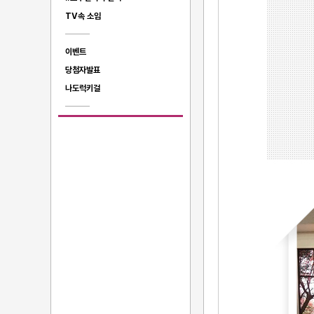
TV속 소임
이벤트
당첨자발표
나도럭키걸