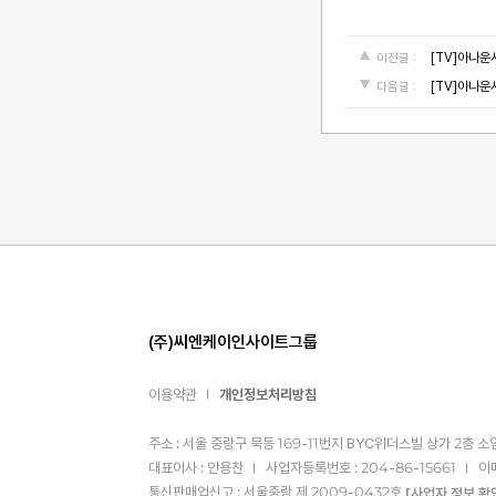
[TV]아나운
이전글 :
[TV]아나운
다음글 :
(주)씨엔케이인사이트그룹
이용약관
개인정보처리방침
주소 : 서울 중랑구 묵동 169-11번지 BYC위더스빌 상가 2층 소
대표이사 : 안용찬
사업자등록번호 : 204-86-15661
이
통신판매업신고 : 서울중랑 제 2009-0432호
[사업자 정보 확