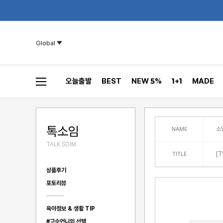
Global
오늘출발
BEST
NEW 5%
1+1
MADE
톡소임
소
NAME
TALK SOIM
[
TITLE
상품후기
포토리뷰
육아정보 & 생활 TIP
#고수언니의 선택