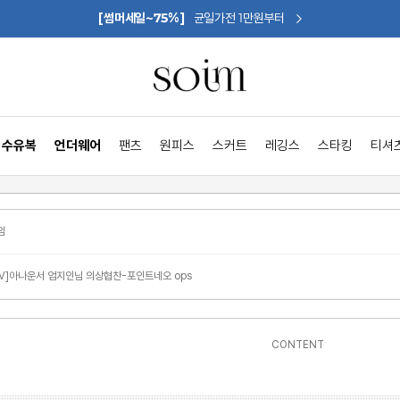
[썸머세일~75%]
균일가전 1만원부터
수유복
언더웨어
팬츠
원피스
스커트
레깅스
스타킹
티셔
임
TV]아나운서 엄지인님 의상협찬-포인트네오 ops
CONTENT