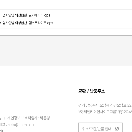
서 엄지인님 의상협찬-밀키에이미 ops
서 엄지인님 의상협찬-햄스트라이프 ops
교환 / 반품주소
경기 남양주시 오남읍 진건오남로 525
'㈜씨엔케이인사이트그룹' 우)1204
임
개인정보 보호책임자 : 박은경
메일 :
help@soim.co.kr
취소/교환/반품 안내
인]