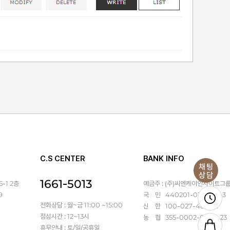
C.S CENTER
BANK INFO
1661-5013
-1 2층
예금주 : (주)씨엔케이인사이트그
9
국 민 440201-01-367143
전화상담 : 월~금 11:00 ~15:00
신 한 100-027-486931
점심시간 : 12~13시
농 협 355-0002-6470-23
휴무안내 : 토/일/공휴일