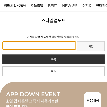
썸머세일~75%
오늘출발
BEST
NEW 5%
수유복
언더웨
스타일업노트
N
게시글 작성 시 입력한 비밀번호를 입력해 주세요.
확인
목록
취소