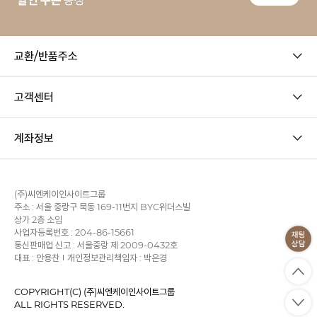
교환/반품주소
고객센터
계좌정보
(주)씨엔케이인사이트그룹
주소 : 서울 중랑구 묵동 169-11번지 BYC위더스빌
상가 2층 소임
사업자등록번호 : 204-86-15661
통신판매업 신고 : 서울중랑 제 2009-0432호
대표 : 안용찬
개인정보관리책임자 : 박은경
COPYRIGHT(C) (주)씨엔케이인사이트그룹
ALL RIGHTS RESERVED.