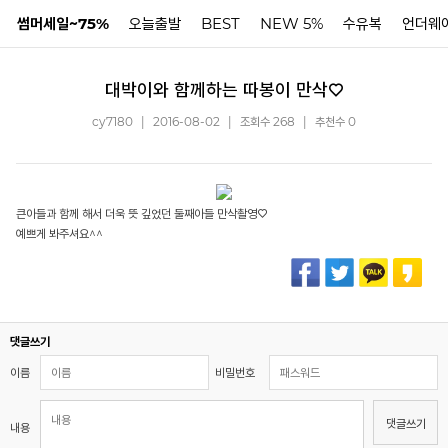
썸머세일~75%
오늘출발
BEST
NEW 5%
수유복
언더웨
대박이와 함께하는 따봉이 만삭♡
N
cy7180
|
2016-08-02
|
조회수 268
|
추천수 0
큰아들과 함께 해서 더욱 뜻 깊었던 둘째아들 만삭촬영♡
예쁘게 봐주셔요^^
댓글쓰기
이름
비밀번호
댓글쓰기
내용