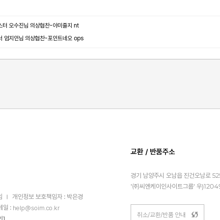
스터 오수진님 의상협찬-야미줄지 nt
서 엄지인님 의상협찬-포인트네오 ops
교환 / 반품주소
경기 남양주시 오남읍 진건오남로 525
'㈜씨엔케이인사이트그룹' 우)1204
임
개인정보 보호책임자 : 박은경
메일 :
help@soim.co.kr
취소/교환/반품 안내
인]