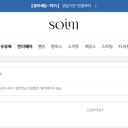
[썸머세일~75%]
균일가전 1만원부터
수유복
언더웨어
팬츠
원피스
스커트
레깅스
스타킹
티셔
임
TV]아나운서 엄지인님 의상협찬-밀키에이미 ops
CONTENT