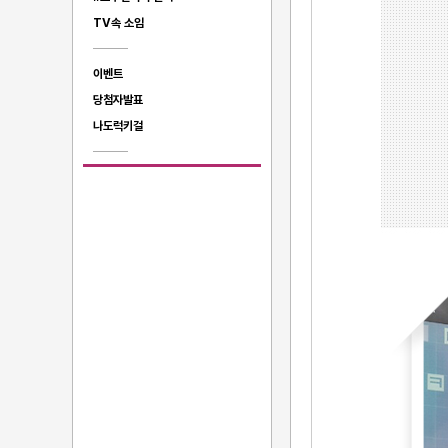
TV속 소임
이벤트
당첨자발표
나도럭키걸