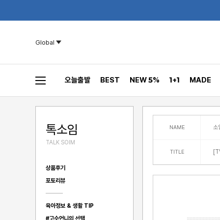
Global
오늘출발
BEST
NEW 5%
1+1
MADE
톡소임
소
NAME
TALK SOIM
[
TITLE
상품후기
포토리뷰
육아정보 & 생활 TIP
#고수언니의 선택