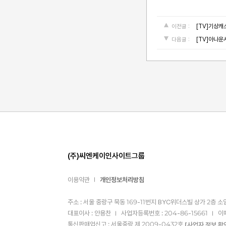
[TV]기상캐
이전글 :
[TV]아나운
다음글 :
(주)씨엔케이인사이트그룹
이용약관
개인정보처리방침
주소 : 서울 중랑구 묵동 169-11번지 BYC위더스빌 상가 2층 소
대표이사 : 안용찬
사업자등록번호 : 204-86-15661
이
통신판매업신고 : 서울중랑 제 2009-0432호
[사업자 정보 확