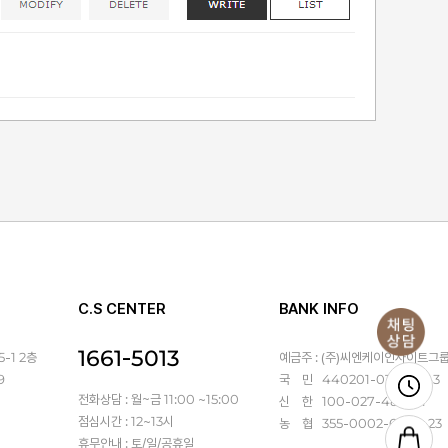
C.S CENTER
BANK INFO
1661-5013
-1 2층
예금주 : (주)씨엔케이인사이트그
9
국 민 440201-01-367143
전화상담 : 월~금 11:00 ~15:00
신 한 100-027-486931
점심시간 : 12~13시
농 협 355-0002-6470-23
휴무안내 : 토/일/공휴일