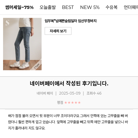
썸머세일~75%
오늘출발
BEST
NEW 5%
수유복
언더웨
임부복*넘예쁜슬림일자 임산부청바지
N
자세히 보기
네이버페이에서 작성된 후기입니다.
네이버 페이
|
2025-05-09
|
조회수 46
평점
★★★★★
배가 점점 불러 오면서 윗 부분이 너무 조이더라구요.그래서 안쪽에 있는 고무줄을 빼 버
렸더니 훨씬 편하게 입고 있습니다. 앞쪽에 고무줄을 빼고 뒤쪽 에만 고무줄을 넣으니 바
지가 흘러내리 지도 않구요.