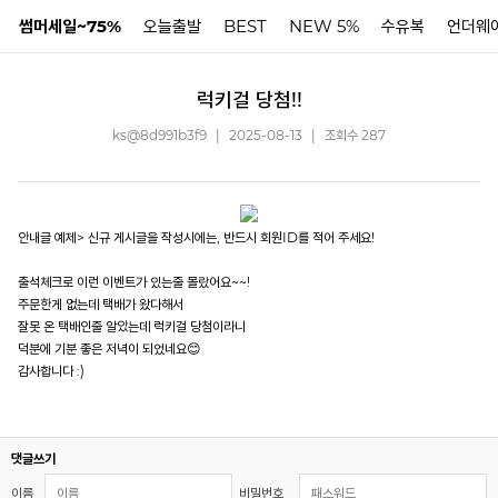
썸머세일~75%
오늘출발
BEST
NEW 5%
수유복
언더웨
럭키걸 당첨!!
N
ks@8d991b3f9
|
2025-08-13
|
조회수 287
안내글 예제> 신규 게시글을 작성시에는, 반드시 회원ID를 적어 주세요!
출석체크로 이런 이벤트가 있는줄 몰랐어요~~!
주문한게 없는데 택배가 왔다해서
잘못 온 택배인줄 알았는데 럭키걸 당첨이라니
덕분에 기분 좋은 저녁이 되었네요😊
감사합니다 :)
댓글쓰기
이름
비밀번호