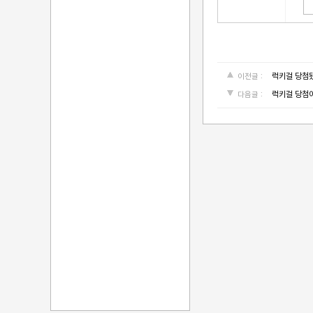
럭키걸 당첨
이전글 :
럭키걸 당첨
다음글 :