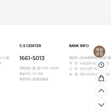
C.S CENTER
BANK INFO
1661-5013
-1 2층
예금주 : (주)씨엔케이인사이트그
9
국 민 440201-01-367143
전화상담 : 월~금 11:00 ~15:00
신 한 100-027-486931
점심시간 : 12~13시
농 협 355-0002-6470-23
휴무안내 : 토/일/공휴일