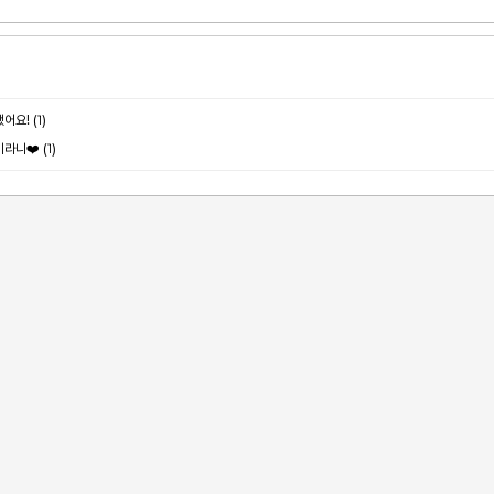
(1)
됐어요!
(1)
이라니❤️