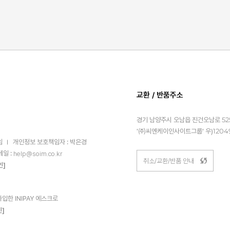
교환 / 반품주소
경기 남양주시 오남읍 진건오남로 525
'㈜씨엔케이인사이트그룹' 우)1204
임
개인정보 보호책임자 : 박은경
메일 :
help@soim.co.kr
취소/교환/반품 안내
인]
한 INIPAY 에스크로
인]