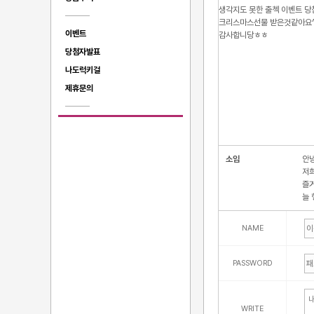
생각지도 못한 출첵 이벤트 
크리스마스선물 받은것같아요^
이벤트
감사합니당ㅎㅎ
당첨자발표
나도럭키걸
제휴문의
소임
안녕
저
즐거
늘 
NAME
PASSWORD
WRITE