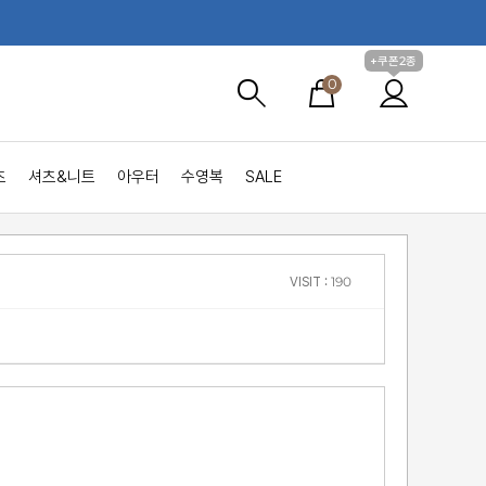
+쿠폰2종
0
츠
셔츠&니트
아우터
수영복
SALE
VISIT : 190