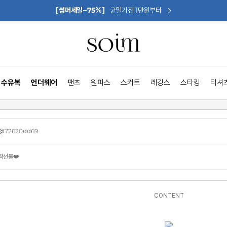
[썸머세일~75%]
균일가전 1만원부터
수유복
언더웨어
팬츠
원피스
스커트
레깅스
스타킹
티셔
s@72620dd69
짝선물❤️
CONTENT