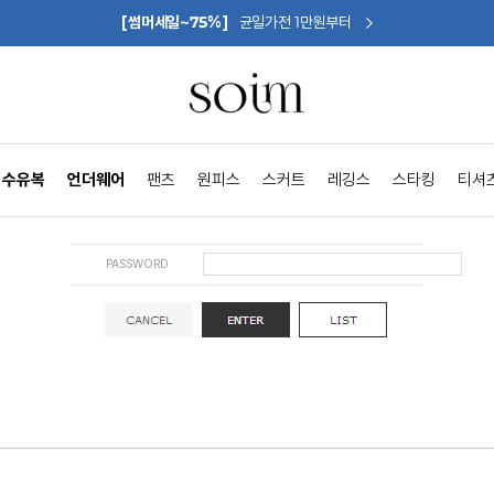
[썸머세일~75%]
균일가전 1만원부터
수유복
언더웨어
팬츠
원피스
스커트
레깅스
스타킹
티셔
PASSWORD