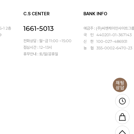
C.S CENTER
BANK INFO
1661-5013
-1 2층
예금주 : (주)씨엔케이인사이트그
9
국 민 440201-01-367143
전화상담 : 월~금 11:00 ~15:00
신 한 100-027-486931
점심시간 : 12~13시
농 협 355-0002-6470-23
휴무안내 : 토/일/공휴일