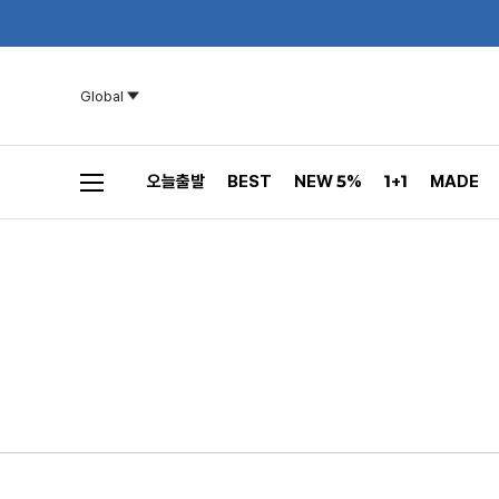
Global
오늘출발
BEST
NEW 5%
1+1
MADE