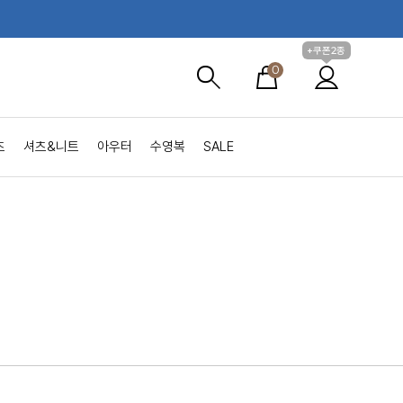
+쿠폰2종
0
츠
셔츠&니트
아우터
수영복
SALE