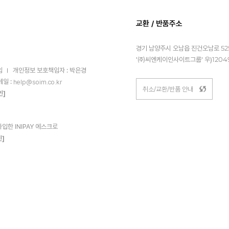
교환 / 반품주소
경기 남양주시 오남읍 진건오남로 525
'㈜씨엔케이인사이트그룹' 우)1204
임
개인정보 보호책임자 : 박은경
메일 :
help@soim.co.kr
취소/교환/반품 안내
인]
한 INIPAY 에스크로
인]